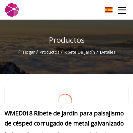
Campos de fresas de Shanghái Co., Ltd.
Productos
/
/
/
Hogar
Productos
Ribete De Jardín
Detalles
WMED018 Ribete de jardín para paisajismo
de césped corrugado de metal galvanizado