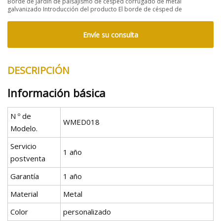
Borde de jardín de paisajismo de césped corrugado de metal
galvanizado Introducción del producto El borde de césped de
Envíe su consulta
DESCRIPCIÓN
Información básica
N º de
WMED018
Modelo.
Servicio
1 año
postventa
Garantía
1 año
Material
Metal
Color
personalizado